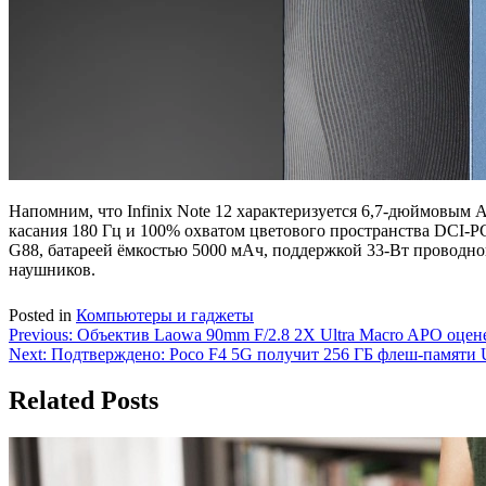
Напомним, что Infinix Note 12 характеризуется 6,7-дюймовым 
касания 180 Гц и 100% охватом цветового пространства DCI-P
G88, батареей ёмкостью 5000 мАч, поддержкой 33-Вт проводно
наушников.
Posted in
Компьютеры и гаджеты
Навигация
Previous:
Объектив Laowa 90mm F/2.8 2X Ultra Macro APO оцен
Next:
Подтверждено: Poco F4 5G получит 256 ГБ флеш-памяти 
по
записям
Related Posts