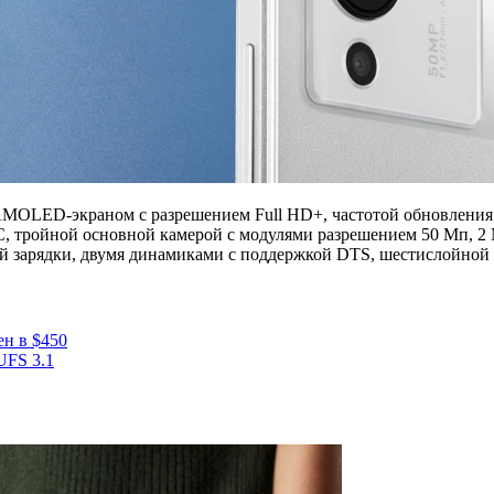
AMOLED-экраном с разрешением Full HD+, частотой обновления 6
C, тройной основной камерой с модулями разрешением 50 Мп, 2 М
й зарядки, двумя динамиками с поддержкой DTS, шестислойной 
ен в $450
UFS 3.1