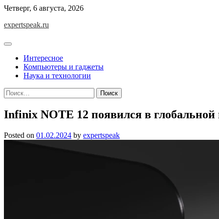
Skip
Четверг, 6 августа, 2026
to
expertspeak.ru
content
Интересное
Компьютеры и гаджеты
Наука и технологии
Найти:
Infinix NOTE 12 появился в глобальной
Posted on
01.02.2024
by
expertspeak