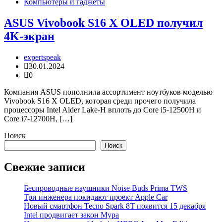
Компьютеры и гаджеты
ASUS Vivobook S16 X OLED получил
4K-экран
expertspeak
30.01.2024
0
Компания ASUS пополнила ассортимент ноутбуков моделью
Vivobook S16 X OLED, которая среди прочего получила
процессоры Intel Alder Lake-H вплоть до Core i5-12500H и
Core i7-12700H, […]
Поиск
Поиск
Свежие записи
Беспроводные наушники Noise Buds Prima TWS
Три инженера покидают проект Apple Car
Новый смартфон Tecno Spark 8T появится 15 декабря
Intel продвигает закон Мура