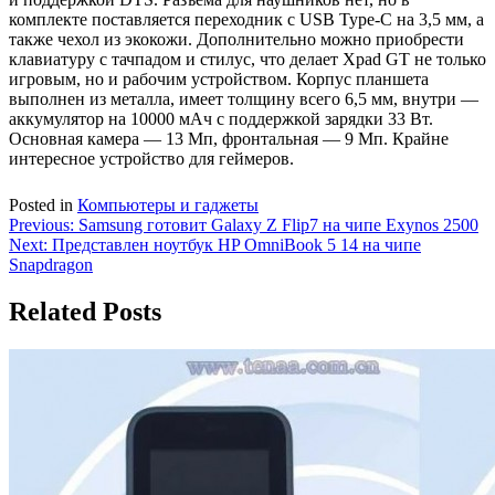
комплекте поставляется переходник с USB Type-C на 3,5 мм, а
также чехол из экокожи. Дополнительно можно приобрести
клавиатуру с тачпадом и стилус, что делает Xpad GT не только
игровым, но и рабочим устройством. Корпус планшета
выполнен из металла, имеет толщину всего 6,5 мм, внутри —
аккумулятор на 10000 мАч с поддержкой зарядки 33 Вт.
Основная камера — 13 Мп, фронтальная — 9 Мп. Крайне
интересное устройство для геймеров.
Posted in
Компьютеры и гаджеты
Навигация
Previous:
Samsung готовит Galaxy Z Flip7 на чипе Exynos 2500
Next:
Представлен ноутбук HP OmniBook 5 14 на чипе
по
Snapdragon
записям
Related Posts