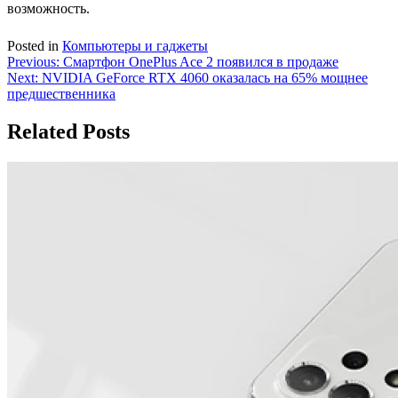
возможность.
Posted in
Компьютеры и гаджеты
Навигация
Previous:
Смартфон OnePlus Ace 2 появился в продаже
Next:
NVIDIA GeForce RTX 4060 оказалась на 65% мощнее
по
предшественника
записям
Related Posts