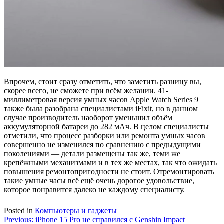
Впрочем, стоит сразу отметить, что заметить разницу вы,
скорее всего, не сможете при всём желании. 41-
миллиметровая версия умных часов Apple Watch Series 9
также была разобрана специалистами iFixit, но в данном
случае производитель наоборот уменьшил объём
аккумуляторной батареи до 282 мАч. В целом специалисты
отметили, что процесс разборки или ремонта умных часов
совершенно не изменился по сравнению с предыдущими
поколениями — детали размещены так же, теми же
крепёжными механизмами и в тех же местах, так что ожидать
повышения ремонтопригодности не стоит. Отремонтировать
такие умные часы всё ещё очень дорогое удовольствие,
которое понравится далеко не каждому специалисту.
Posted in
Компьютеры и гаджеты
Навигация
Previous:
iPhone 15 Pro не справился с Genshin Impact