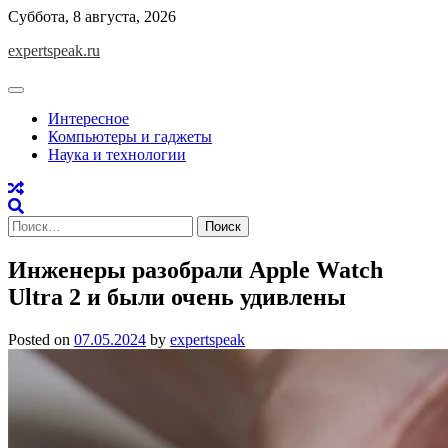
Skip
Суббота, 8 августа, 2026
to
expertspeak.ru
content
Интересное
Компьютеры и гаджеты
Наука и технологии
Найти:
Инженеры разобрали Apple Watch
Ultra 2 и были очень удивлены
Posted on
07.05.2024
by
expertspeak