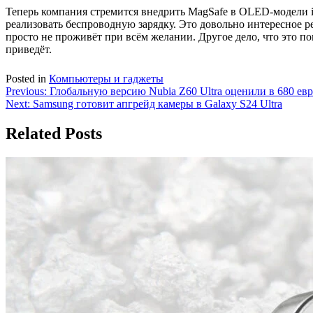
Теперь компания стремится внедрить MagSafe в OLED-модели iPa
реализовать беспроводную зарядку. Это довольно интересное р
просто не проживёт при всём желании. Другое дело, что это по
приведёт.
Posted in
Компьютеры и гаджеты
Навигация
Previous:
Глобальную версию Nubia Z60 Ultra оценили в 680 ев
Next:
Samsung готовит апгрейд камеры в Galaxy S24 Ultra
по
записям
Related Posts