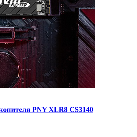
акопителя PNY XLR8 CS3140