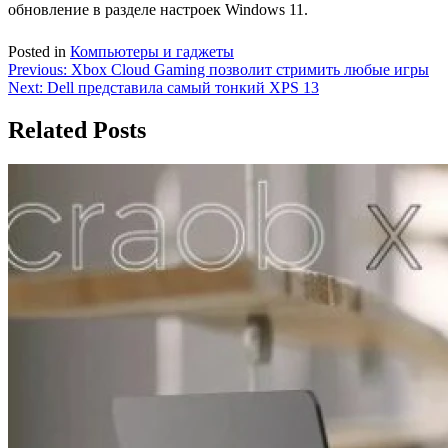
обновление в разделе настроек Windows 11.
Posted in
Компьютеры и гаджеты
Навигация
Previous:
Xbox Cloud Gaming позволит стримить любые игры
Next:
Dell представила самый тонкий XPS 13
по
записям
Related Posts