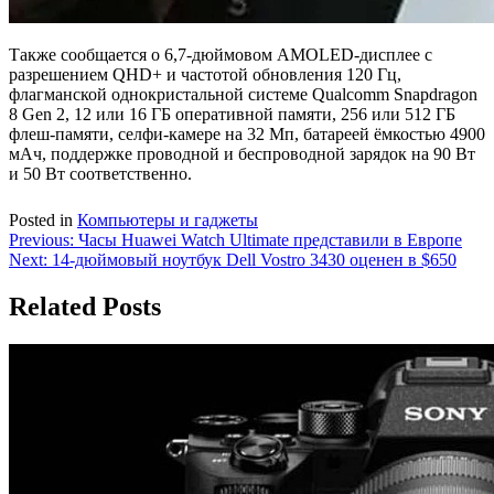
Также сообщается о 6,7-дюймовом AMOLED-дисплее с
разрешением QHD+ и частотой обновления 120 Гц,
флагманской однокристальной системе Qualcomm Snapdragon
8 Gen 2, 12 или 16 ГБ оперативной памяти, 256 или 512 ГБ
флеш-памяти, селфи-камере на 32 Мп, батареей ёмкостью 4900
мАч, поддержке проводной и беспроводной зарядок на 90 Вт
и 50 Вт соответственно.
Posted in
Компьютеры и гаджеты
Навигация
Previous:
Часы Huawei Watch Ultimate представили в Европе
Next:
14-дюймовый ноутбук Dell Vostro 3430 оценен в $650
по
записям
Related Posts