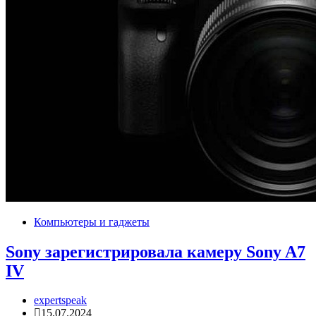
Компьютеры и гаджеты
Sony зарегистрировала камеру Sony A7
IV
expertspeak
15.07.2024