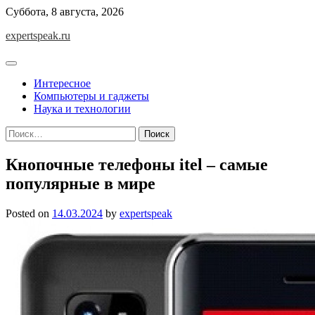
Skip
Суббота, 8 августа, 2026
to
expertspeak.ru
content
Интересное
Компьютеры и гаджеты
Наука и технологии
Найти:
Кнопочные телефоны itel – самые
популярные в мире
Posted on
14.03.2024
by
expertspeak