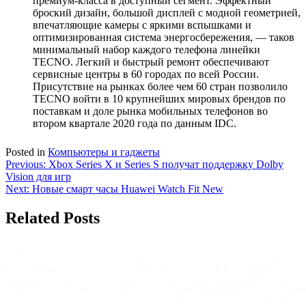
премиум-класса в доступный сегмент. Эффектный
броский дизайн, большой дисплей с модной геометрией,
впечатляющие камеры с яркими вспышками и
оптимизированная система энергосбережения, — таков
минимальный набор каждого телефона линейки
TECNO. Легкий и быстрый ремонт обеспечивают
сервисные центры в 60 городах по всей России.
Присутствие на рынках более чем 60 стран позволило
TECNO войти в 10 крупнейших мировых брендов по
поставкам и доле рынка мобильных телефонов во
втором квартале 2020 года по данным IDC.
Posted in
Компьютеры и гаджеты
Навигация
Previous:
Xbox Series X и Series S получат поддержку Dolby
Vision для игр
по
Next:
Новые смарт часы Huawei Watch Fit New
записям
Related Posts