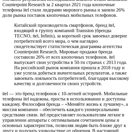
Counterpoint Research за 2 квартал 2021 года кнопочные
телефоны itel стали лидерами мирового рынка и заняли 26%
доли рынка поставок кнопочных мобильных телефонов.
Китайский производитель смартфонов, бренд itel,
входящий в группу компаний Transsion (бренды
TECNO, itel, Infinix), за короткий срок завоевал доверие
потребителей всего мира, о чем наглядно
свидетельствует статистическая диаграмма агентства
Counterpoint Research. Мировые продажи бренда
составили 26% от всех кнопочных телефонов. itel
выпускает свои устройства в 50-ти странах c 2013 года.
На российский рынок компания пришла в 2018 году и
уже успела добиться значительных результатов, а также
завоевать лояльность потребителей, благодаря высокому
качеству и долговечности своих устройств.
itel — это бренд телефонов с 10-летней историей. Мобильные
телефоны itel надежны, просты в использовании и доступны
каждому. Философия бренда – «Меняйте жизнь к лучшему», а
миссия компании – обеспечить каждого универсальными
средствами связи. itel предоставляет пользователям легкие в
управлении аппараты с оптимальным сочетанием цены и
основных характеристик, позволяя людям быть ближе друг к
другу и получать удовольствие от общения. В настоящий