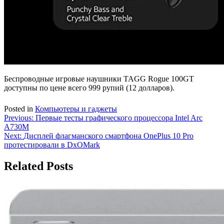
Беспроводные игровые наушники TAGG Rogue 100GT
доступны по цене всего 999 рупий (12 долларов).
Posted in
Компьютеры и гаджеты
Навигация
Previous:
Первые тесты графического процессора Intel Arc
A730M
по
Next:
Дисплей флагманского смартфона OnePlus 10 Pro
записям
протестировали в DxOMark
Related Posts