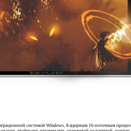
операционной системой Windows, 8-ядерным 16-поточным проце
нажатия, двойными динамиками, оранжевой подсветкой, портом д