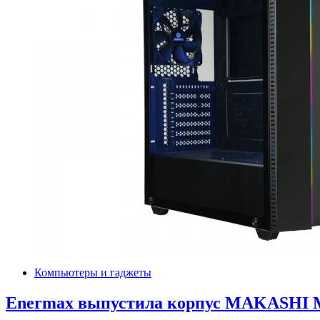
Компьютеры и гаджеты
Enermax выпустила корпус MAKASHI 