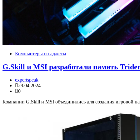
Компьютеры и гаджеты
G.Skill и MSI разработали память Trid
expertspeak
29.04.2024
0
Компании G.Skill и MSI объединились для создания игровой пам