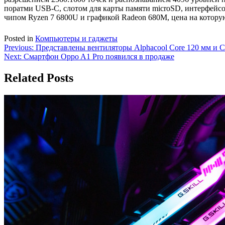
поратми USB-C, слотом для карты памяти microSD, интерфейсом
чипом Ryzen 7 6800U и графикой Radeon 680M, цена на которую
Posted in
Компьютеры и гаджеты
Навигация
Previous:
Представлены вентиляторы Alphacool Core 120 мм и C
Next:
Смартфон Oppo A1 Pro появился в продаже
по
записям
Related Posts