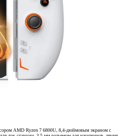
ссором AMD Ryzen 7 6800U, 8,4-дюймовым экраном с
ля док-станции, 3,5-мм разъемом для наушников, двумя