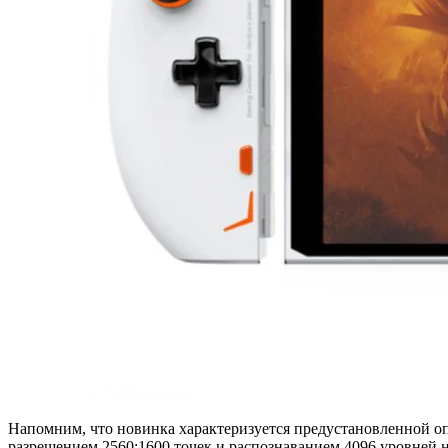
Напомним, что новинка характеризуется предустановленной 
разрешением 2560:1600 точек и распознаванием 4096 уровней 