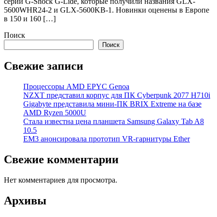
серии G-Shock G-Lide, которые получили названия GLX-
5600WHR24-2 и GLX-5600KB-1. Новинки оценены в Европе
в 150 и 160 […]
Поиск
Поиск
Свежие записи
Процессоры AMD EPYC Genoa
NZXT представил корпус для ПК Cyberpunk 2077 H710i
Gigabyte представила мини-ПК BRIX Extreme на базе
AMD Ryzen 5000U
Стала известна цена планшета Samsung Galaxy Tab A8
10.5
EM3 анонсировала прототип VR-гарнитуры Ether
Свежие комментарии
Нет комментариев для просмотра.
Архивы