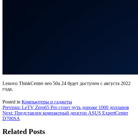
Lenovo ThinkCentre neo 50a 24 будет доступен с августа 2022
года.
Posted in
Компьютеры и гаджеты
Навигация
Previous:
LeTV Zero65 Pro стоит чуть дороже 1000 долларов
Next:
Представлен компактный десктоп ASUS ExpertCenter
по
D700SA
записям
Related Posts