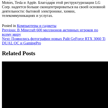
Motors, Tesla и Apple. Благодаря этой реструктуризации LG
Corp. надеется больше сконцентрироваться на своей основной
деятельности: бытовой электронике, химии,
телекоммуникациях и услугах.
Posted in
Компьютеры и гаджеты
Навигация
Previous:
В Minecraft 600 миллионов активных игроков по
всему миру
по
Next:
Появились фотографии новых Palit GeForce RTX 3060 Ti
записям
DUAL OC и GamingPro
Related Posts