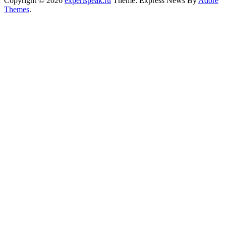
Copyright © 2026
expertspeak.ru
Theme: Express News By
Adore
Themes
.