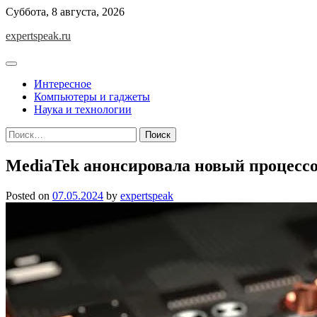
Skip
Суббота, 8 августа, 2026
to
expertspeak.ru
content
Интересное
Компьютеры и гаджеты
Наука и технологии
Найти:
MediaTek анонсировала новый процессор
Posted on
07.05.2024
by
expertspeak