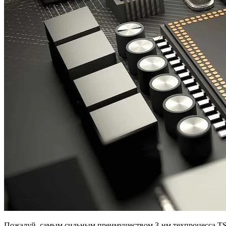
Пожалуй, самым сильным преимуществом 3-нм техпроцесса TSMC