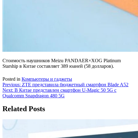
Стоимость наушников Meizu PANDAER×XOG Platinum
Starship в Китае составляет 389 юаней (58 долларов).
Posted in
Компьютеры и гаджеты
Навигация
Previous:
ZTE представила бюджетный смартфон Blade A52
Next:
В Китае представлен смартфон U-Magic 50 5G с
по
Qualcomm Snapdragon 480 5G
записям
Related Posts