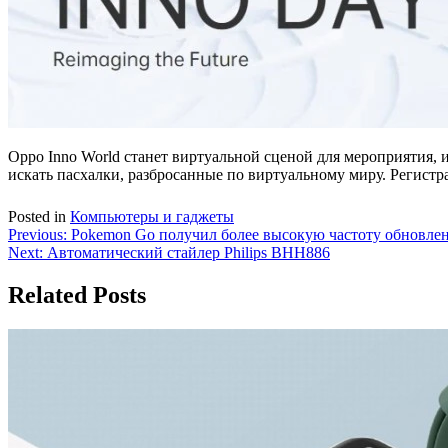
Oppo Inno World станет виртуальной сценой для мероприятия, 
искать пасхалки, разбросанные по виртуальному миру. Регист
Posted in
Компьютеры и гаджеты
Навигация
Previous:
Pokemon Go получил более высокую частоту обновлен
Next:
Автоматический стайлер Philips BHH886
по
записям
Related Posts