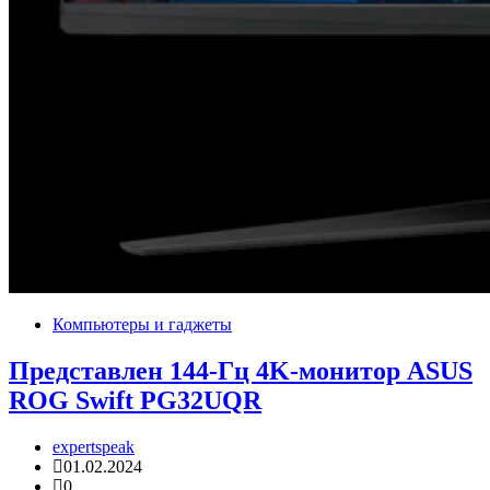
Компьютеры и гаджеты
Представлен 144-Гц 4K-монитор ASUS
ROG Swift PG32UQR
expertspeak
01.02.2024
0