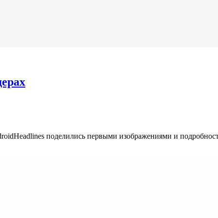
дерах
oidHeadlines поделились первыми изображениями и подробностя