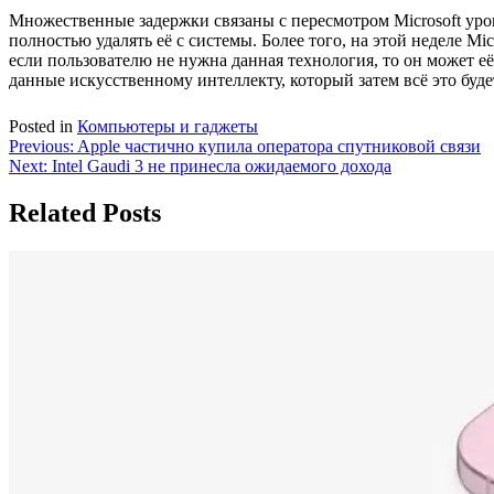
Множественные задержки связаны с пересмотром Microsoft уровн
полностью удалять её с системы. Более того, на этой неделе Mic
если пользователю не нужна данная технология, то он может е
данные искусственному интеллекту, который затем всё это буде
Posted in
Компьютеры и гаджеты
Навигация
Previous:
Apple частично купила оператора спутниковой связи
Next:
Intel Gaudi 3 не принесла ожидаемого дохода
по
записям
Related Posts