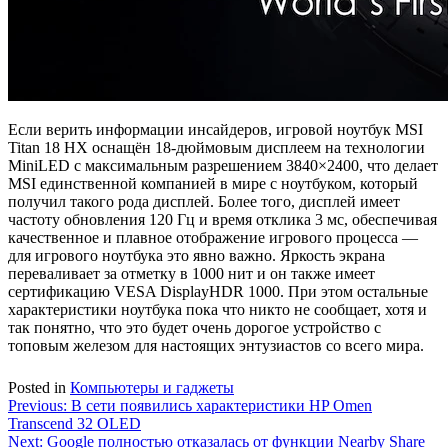
Если верить информации инсайдеров, игровой ноутбук MSI
Titan 18 HX оснащён 18-дюймовым дисплеем на технологии
MiniLED с максимальным разрешением 3840×2400, что делает
MSI единственной компанией в мире с ноутбуком, который
получил такого рода дисплей. Более того, дисплей имеет
частоту обновления 120 Гц и время отклика 3 мс, обеспечивая
качественное и плавное отображение игрового процесса —
для игрового ноутбука это явно важно. Яркость экрана
переваливает за отметку в 1000 нит и он также имеет
сертификацию VESA DisplayHDR 1000. При этом остальные
характеристики ноутбука пока что никто не сообщает, хотя и
так понятно, что это будет очень дорогое устройство с
топовым железом для настоящих энтузиастов со всего мира.
Posted in
Компьютеры и гаджеты
Навигация
Previous:
В сети появились характеристики HP Omen
Transcend 32 OLED
по
Next:
Google полностью отказалась от функции Nearby Share