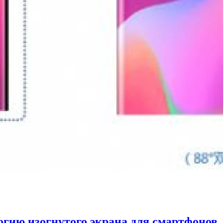
огию изогнутого экрана для смартфонов