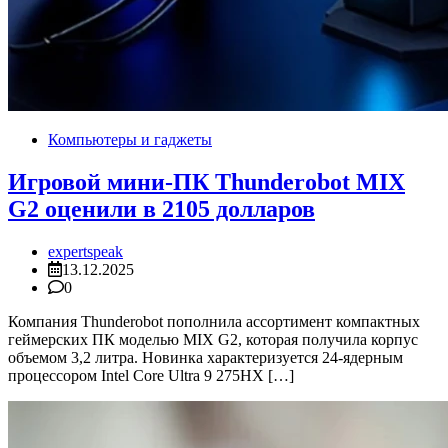
Компьютеры и гаджеты
Игровой мини-ПК Thunderobot MIX
G2 оценили в 2105 долларов
expertspeak
13.12.2025
0
Компания Thunderobot пополнила ассортимент компактных
геймерских ПК моделью MIX G2, которая получила корпус
объемом 3,2 литра. Новинка характеризуется 24-ядерным
процессором Intel Core Ultra 9 275HX […]