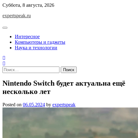
Skip
Суббота, 8 августа, 2026
to
expertspeak.ru
content
Интересное
Компьютеры и гаджеты
Наука и технологии
Найти:
Nintendo Switch будет актуальна ещё
несколько лет
Posted on
06.05.2024
by
expertspeak