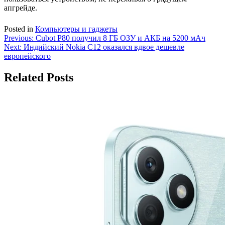
апгрейде.
Posted in
Компьютеры и гаджеты
Навигация
Previous:
Cubot P80 получил 8 ГБ ОЗУ и АКБ на 5200 мАч
Next:
Индийский Nokia C12 оказался вдвое дешевле
по
европейского
записям
Related Posts