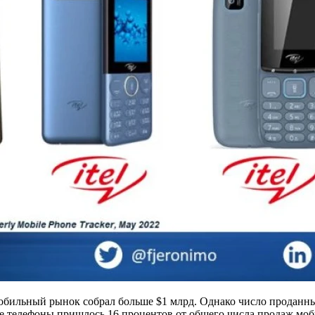
мобильный рынок собрал больше $1 млрд. Однако число проданны
ые телефоны пришлось 16 процентов от общего числа продаж моби