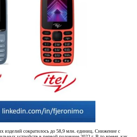
х изделий сократилось до 58,9 млн. единиц. Снижение с
льных устройств в первой половине 2022 г. В то время, как