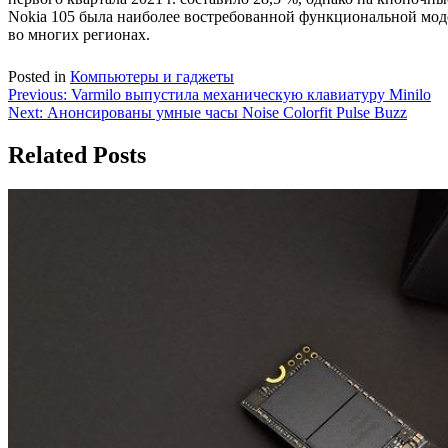
Nokia 105 была наиболее востребованной функциональной модел
во многих регионах.
Posted in
Компьютеры и гаджеты
Навигация
Previous:
Varmilo выпустила механическую клавиатуру Minilo
Next:
Анонсированы умные часы Noise Colorfit Pulse Buzz
по
записям
Related Posts