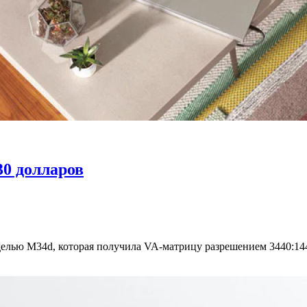
0 долларов
лью M34d, которая получила VA-матрицу разрешением 3440:144