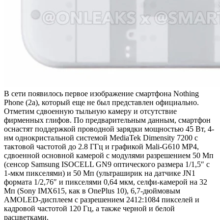
В сети появилось первое изображение смартфона Nothing
Phone (2a), который еще не был представлен официально.
Отметим сдвоенную тыльную камеру и отсутствие
фирменных глифов. По предварительным данным, смартфон
оснастят поддержкой проводной зарядки мощностью 45 Вт, 4-
нм однокристальной системой MediaTek Dimensity 7200 с
тактовой частотой до 2.8 ГГц и графикой Mali-G610 MP4,
сдвоенной основной камерой с модулями разрешением 50 Мп
(сенсор Samsung ISOCELL GN9 оптического размера 1/1,5″ с
1-мкм пикселями) и 50 Мп (ультраширик на датчике JN1
формата 1/2,76″ и пикселями 0,64 мкм, селфи-камерой на 32
Мп (Sony IMX615, как в OnePlus 10), 6,7-дюймовым
AMOLED-дисплеем с разрешением 2412:1084 пикселей и
кадровой частотой 120 Гц, а также черной и белой
расцветками.