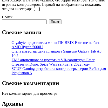
контроллер. В патенте указано, что Apple тестирует три стиля
игровых контроллеров. Первый на изображениях показано,
что два аксессуара […]
Поиск
Поиск
Свежие записи
Gigabyte представила мини-ПК BRIX Extreme на базе
AMD Ryzen 5000U
Стала известна цена планшета Samsung Galaxy Tab A8
10.5
EM3 анонсировала прототип VR-гарнитуры Ether
Стратегия Dune: Spice Wars выйдет в 2022 году
SCUF Gaming разработала контроллеры серии Reflex для
PlayStation 5
Свежие комментарии
Нет комментариев для просмотра.
Архивы