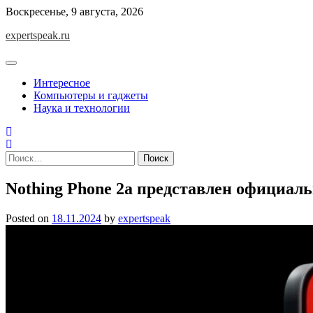
Skip
Воскресенье, 9 августа, 2026
to
expertspeak.ru
content
Интересное
Компьютеры и гаджеты
Наука и технологии
Найти:
Nothing Phone 2a представлен официал
Posted on
18.11.2024
by
expertspeak