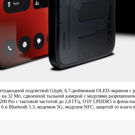
етодиодной подсветкой Glyph, 6,7-дюймовым OLED-экраном с ра
на 32 Мп, сдвоенной тыльной камерой с модулями разрешением 
200 Pro с тактовой частотой до 2,8 ГГц, ОЗУ LPDDR5 и флеш-п
 6 и Bluetooth 5.3, модемом 5G, модулем NFC, защитой от влаги 