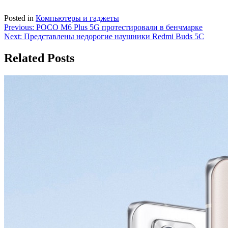
Posted in
Компьютеры и гаджеты
Навигация
Previous:
POCO M6 Plus 5G протестировали в бенчмарке
Next:
Представлены недорогие наушники Redmi Buds 5C
по
записям
Related Posts