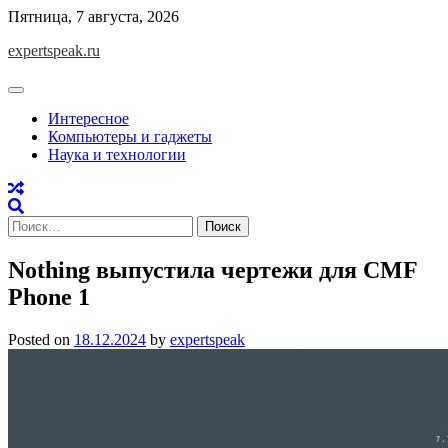
Skip
Пятница, 7 августа, 2026
to
expertspeak.ru
content
Интересное
Компьютеры и гаджеты
Наука и технологии
Найти:
Nothing выпустила чертежи для CMF
Phone 1
Posted on
18.12.2024
by
expertspeak