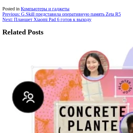
Posted in
Компьютеры и гаджеты
Навигация
Previous:
G.Skill представила оперативную память Zeta R5
Next:
Планшет Xiaomi Pad 6 готов к выходу
по
записям
Related Posts