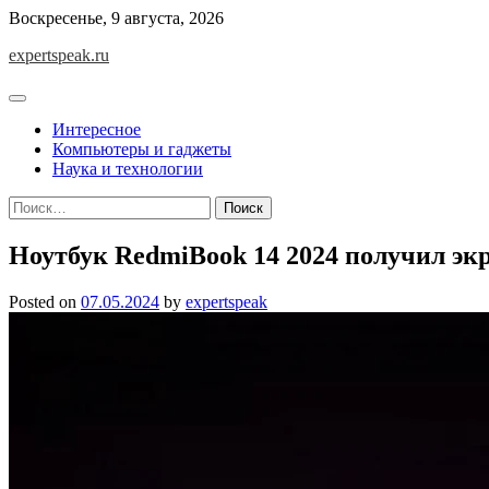
Skip
Воскресенье, 9 августа, 2026
to
expertspeak.ru
content
Интересное
Компьютеры и гаджеты
Наука и технологии
Найти:
Ноутбук RedmiBook 14 2024 получил экр
Posted on
07.05.2024
by
expertspeak