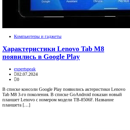
Компьютеры и гаджеты
Характеристики Lenovo Tab M8
появились в Google Play
expertspeak
02.07.2024
0
В списке консоли Google Play появились актеристики Lenovo
Tab M8 3-го поколения. В списке GoAndroid показан новый
планшет Lenovo с номером модели TB-8506F. Название
планшета […]