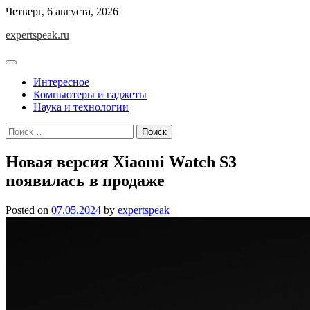
Skip
Четверг, 6 августа, 2026
to
expertspeak.ru
content
Интересное
Компьютеры и гаджеты
Наука и технологии
Найти:
Новая версия Xiaomi Watch S3
появилась в продаже
Posted on
07.05.2024
by
expertspeak