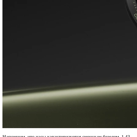
Напомним, что часы характеризуется сменным безелем, 1,43-