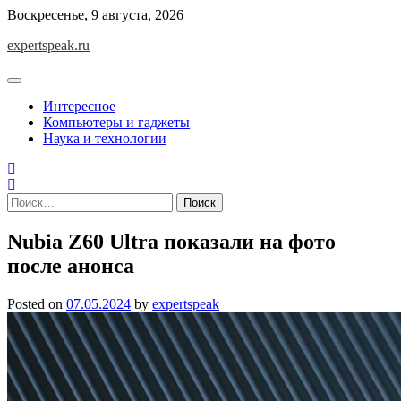
Skip
Воскресенье, 9 августа, 2026
to
expertspeak.ru
content
Интересное
Компьютеры и гаджеты
Наука и технологии
Найти:
Nubia Z60 Ultra показали на фото
после анонса
Posted on
07.05.2024
by
expertspeak