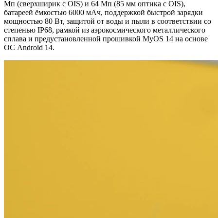
Мп (сверхширик с OIS) и 64 Мп (85 мм оптика с OIS),
батареей ёмкостью 6000 мАч, поддержкой быстрой зарядки
мощностью 80 Вт, защитой от воды и пыли в соответствии со
степенью IP68, рамкой из аэрокосмического металлического
сплава и предустановленной прошивкой MyOS 14 на основе
ОС Android 14.