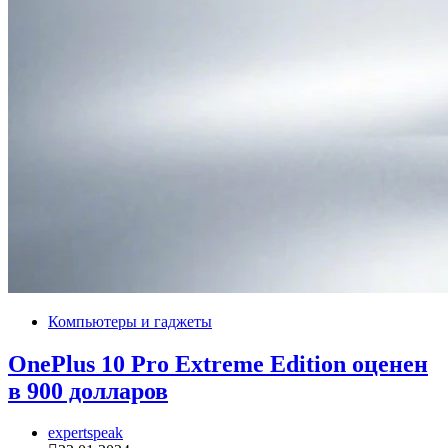
Компьютеры и гаджеты
OnePlus 10 Pro Extreme Edition оценен
в 900 долларов
expertspeak