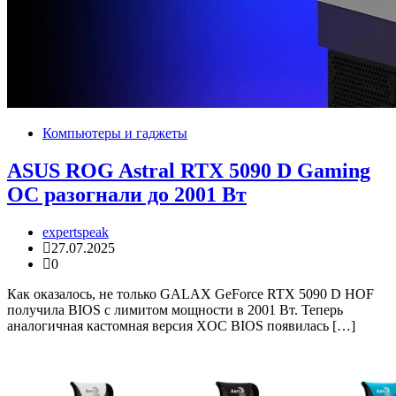
Компьютеры и гаджеты
ASUS ROG Astral RTX 5090 D Gaming
OC разогнали до 2001 Вт
expertspeak
27.07.2025
0
Как оказалось, не только GALAX GeForce RTX 5090 D HOF
получила BIOS с лимитом мощности в 2001 Вт. Теперь
аналогичная кастомная версия XOC BIOS появилась […]