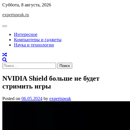
Skip
Суббота, 8 августа, 2026
to
expertspeak.ru
content
Интересное
Компьютеры и гаджеты
Наука и технологии
Найти:
NVIDIA Shield больше не будет
стримить игры
Posted on
06.05.2024
by
expertspeak