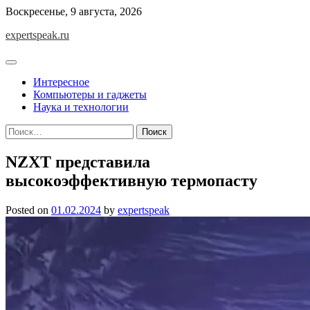
Skip
Воскресенье, 9 августа, 2026
to
expertspeak.ru
content
Интересное
Компьютеры и гаджеты
Наука и технологии
Найти:
NZXT представила
высокоэффективную термопасту
Posted on
01.02.2024
by
expertspeak