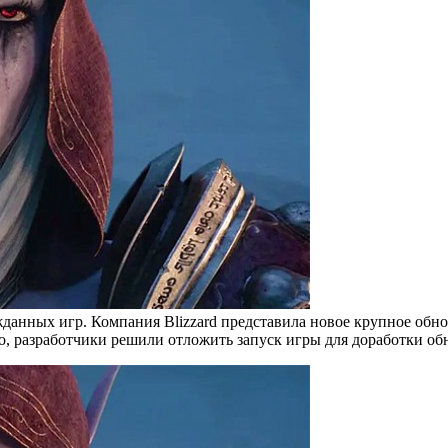
анных игр. Компания Blizzard представила новое крупное обновл
мо, разработчики решили отложить запуск игры для доработки об