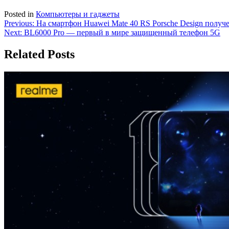
Posted in
Компьютеры и гаджеты
Навигация
Previous:
На смартфон Huawei Mate 40 RS Porsche Design получе
Next:
BL6000 Pro — первый в мире защищенный телефон 5G
по
записям
Related Posts