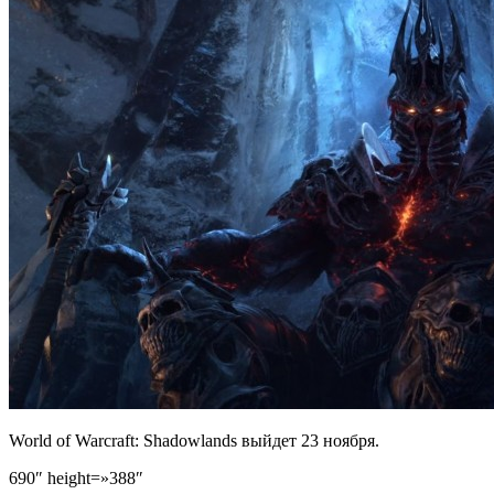
World of Warcraft: Shadowlands выйдет 23 ноября.
690″ height=»388″