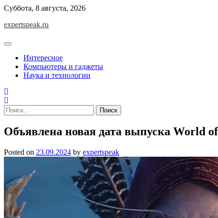
Skip
Суббота, 8 августа, 2026
to
expertspeak.ru
content
Интересное
Компьютеры и гаджеты
Наука и технологии
Найти:
Объявлена новая дата выпуска World of
Posted on
23.09.2024
by
expertspeak