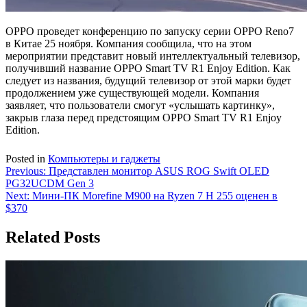
OPPO проведет конференцию по запуску серии OPPO Reno7
в Китае 25 ноября. Компания сообщила, что на этом
мероприятии представит новый интеллектуальный телевизор,
получивший название OPPO Smart TV R1 Enjoy Edition. Как
следует из названия, будущий телевизор от этой марки будет
продолжением уже существующей модели. Компания
заявляет, что пользователи смогут «услышать картинку»,
закрыв глаза перед предстоящим OPPO Smart TV R1 Enjoy
Edition.
Posted in
Компьютеры и гаджеты
Навигация
Previous:
Представлен монитор ASUS ROG Swift OLED
PG32UCDM Gen 3
по
Next:
Мини-ПК Morefine M900 на Ryzen 7 H 255 оценен в
записям
$370
Related Posts