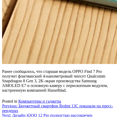
Ранее сообщалось, что старшая модель OPPO Find 7 Pro
получит флагманский 4-нанометровый чипсет Qualcomm
Snapdragon 8 Gen 3, 2K-экран производства Samsung
AMOLED E7 и основную камеру с перископным модулем,
настроенную компанией Hasselblad.
Posted in
Компьютеры и гаджеты
Навигация
Previous:
Бюджетный смартфон Redmi 13C показали на пресс-
рендерах
по
Next:
Дизайн iQOO 12 Pro полностью рассекречен