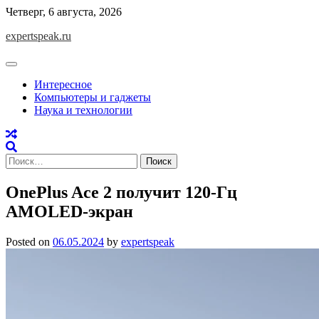
Skip
Четверг, 6 августа, 2026
to
expertspeak.ru
content
Интересное
Компьютеры и гаджеты
Наука и технологии
Найти:
OnePlus Ace 2 получит 120-Гц
AMOLED-экран
Posted on
06.05.2024
by
expertspeak