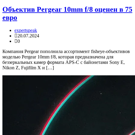
Объектив Pergear 10mm f/8 оценен в 75
евро
expertspeak
20.07.2024
0
Компания Pergear пополнила ассортимент fisheye-объективов
моделью Pergear 10mm f/8, которая предназначена для
беззеркальных камер формата APS-C с байонетами Sony E,
Nikon Z, Fujifilm X и […]