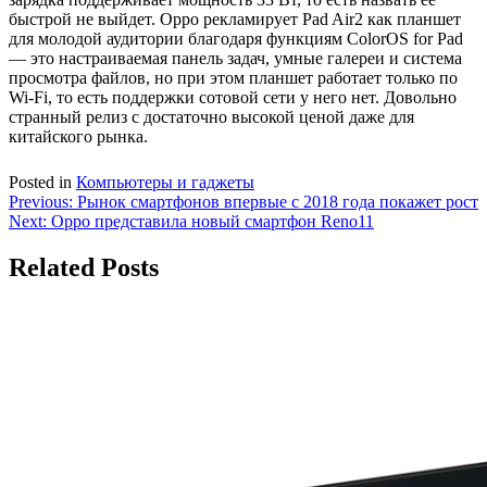
быстрой не выйдет. Oppo рекламирует Pad Air2 как планшет
для молодой аудитории благодаря функциям ColorOS for Pad
— это настраиваемая панель задач, умные галереи и система
просмотра файлов, но при этом планшет работает только по
Wi-Fi, то есть поддержки сотовой сети у него нет. Довольно
странный релиз с достаточно высокой ценой даже для
китайского рынка.
Posted in
Компьютеры и гаджеты
Навигация
Previous:
Рынок смартфонов впервые с 2018 года покажет рост
Next:
Oppo представила новый смартфон Reno11
по
записям
Related Posts