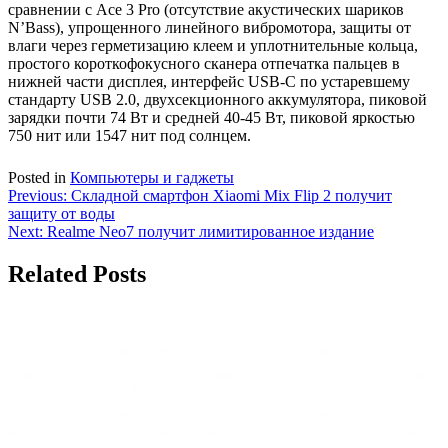
сравнении с Ace 3 Pro (отсутствие акустических шариков
N’Bass), упрощенного линейного вибромотора, защиты от
влаги через герметизацию клеем и уплотнительные кольца,
простого короткофокусного сканера отпечатка пальцев в
нижней части дисплея, интерфейс USB-C по устаревшему
стандарту USB 2.0, двухсекционного аккумулятора, пиковой
зарядки почти 74 Вт и средней 40-45 Вт, пиковой яркостью
750 нит или 1547 нит под солнцем.
Posted in
Компьютеры и гаджеты
Навигация
Previous:
Складной смартфон Xiaomi Mix Flip 2 получит
защиту от воды
по
Next:
Realme Neo7 получит лимитированное издание
записям
Related Posts