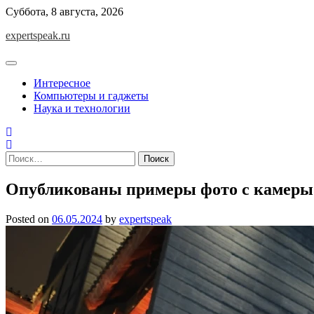
Skip
Суббота, 8 августа, 2026
to
expertspeak.ru
content
Интересное
Компьютеры и гаджеты
Наука и технологии
Найти:
Опубликованы примеры фото с камеры 
Posted on
06.05.2024
by
expertspeak