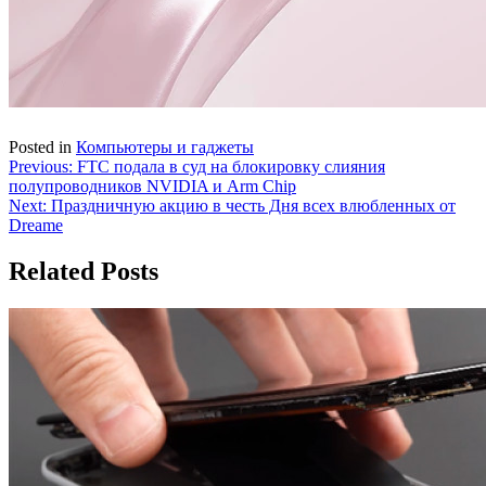
Posted in
Компьютеры и гаджеты
Навигация
Previous:
FTC подала в суд на блокировку слияния
полупроводников NVIDIA и Arm Chip
по
Next:
Праздничную акцию в честь Дня всех влюбленных от
записям
Dreame
Related Posts