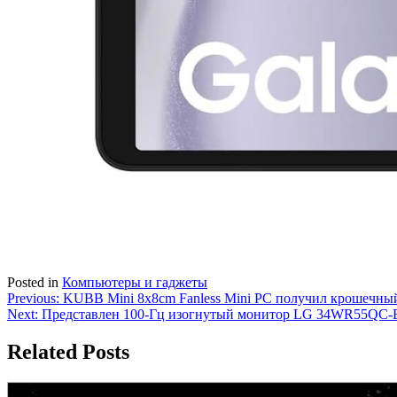
Posted in
Компьютеры и гаджеты
Навигация
Previous:
KUBB Mini 8x8cm Fanless Mini PC получил крошечны
Next:
Представлен 100-Гц изогнутый монитор LG 34WR55QC-
по
записям
Related Posts