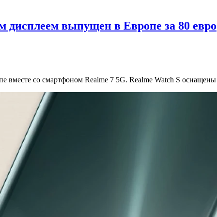
м дисплеем выпущен в Европе за 80 евро
опе вместе со смартфоном Realme 7 5G. Realme Watch S оснаще