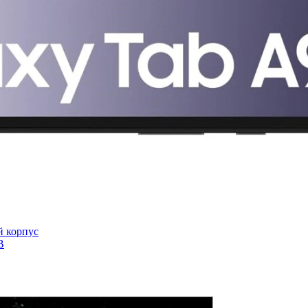
й корпус
B