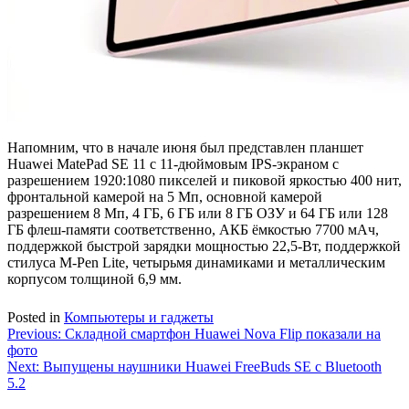
Напомним, что в начале июня был представлен планшет
Huawei MatePad SE 11 с 11-дюймовым IPS-экраном с
разрешением 1920:1080 пикселей и пиковой яркостью 400 нит,
фронтальной камерой на 5 Мп, основной камерой
разрешением 8 Мп, 4 ГБ, 6 ГБ или 8 ГБ ОЗУ и 64 ГБ или 128
ГБ флеш-памяти соответственно, АКБ ёмкостью 7700 мАч,
поддержкой быстрой зарядки мощностью 22,5-Вт, поддержкой
стилуса M-Pen Lite, четырьмя динамиками и металлическим
корпусом толщиной 6,9 мм.
Posted in
Компьютеры и гаджеты
Навигация
Previous:
Складной смартфон Huawei Nova Flip показали на
фото
по
Next:
Выпущены наушники Huawei FreeBuds SE с Bluetooth
записям
5.2