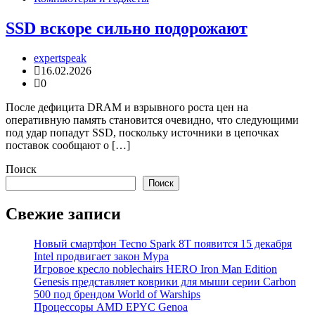
SSD вскоре сильно подорожают
expertspeak
16.02.2026
0
После дефицита DRAM и взрывного роста цен на
оперативную память становится очевидно, что следующими
под удар попадут SSD, поскольку источники в цепочках
поставок сообщают о […]
Поиск
Поиск
Свежие записи
Новый смартфон Tecno Spark 8T появится 15 декабря
Intel продвигает закон Мура
Игровое кресло noblechairs HERO Iron Man Edition
Genesis представляет коврики для мыши серии Carbon
500 под брендом World of Warships
Процессоры AMD EPYC Genoa