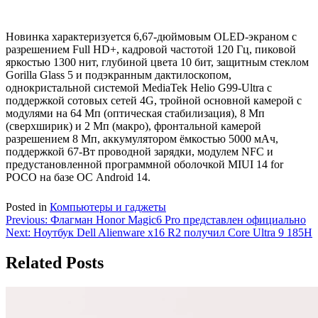
Новинка характеризуется 6,67-дюймовым OLED-экраном с
разрешением Full HD+, кадровой частотой 120 Гц, пиковой
яркостью 1300 нит, глубиной цвета 10 бит, защитным стеклом
Gorilla Glass 5 и подэкранным дактилоскопом,
однокристальной системой MediaTek Helio G99-Ultra с
поддержкой сотовых сетей 4G, тройной основной камерой с
модулями на 64 Мп (оптическая стабилизация), 8 Мп
(сверхширик) и 2 Мп (макро), фронтальной камерой
разрешением 8 Мп, аккумулятором ёмкостью 5000 мАч,
поддержкой 67-Вт проводной зарядки, модулем NFC и
предустановленной программной оболочкой MIUI 14 for
POCO на базе ОС Android 14.
Posted in
Компьютеры и гаджеты
Навигация
Previous:
Флагман Honor Magic6 Pro представлен официально
Next:
Ноутбук Dell Alienware x16 R2 получил Core Ultra 9 185H
по
записям
Related Posts