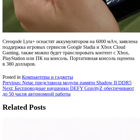
Creoqode Lyra+ оснастят аккумулятором на 6000 мАч, заявлена
поддержка игровых сервисов Google Stadia и Xbox Cloud
Gaming, также можно будет транслировать контент с Xbox,
PlayStation или ПК на консоль. Портативная консоль оценена
в 380 долларов.
Posted in
Компьютеры и гаджеты
Навигация
Previous:
Netac представила модули памяти Shadow II DDR5
Next:
Беспроводные наушники DEFY GravityZ обеспечивают
по
до 50 часов автономной работы
записям
Related Posts