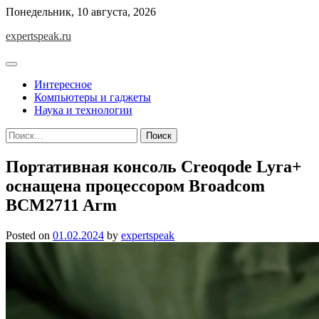
Skip
Понедельник, 10 августа, 2026
to
expertspeak.ru
content
Интересное
Компьютеры и гаджеты
Наука и технологии
Найти:
Портативная консоль Creoqode Lyra+
оснащена процессором Broadcom
BCM2711 Arm
Posted on
01.02.2024
by
expertspeak