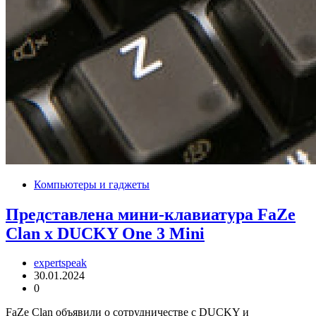
Компьютеры и гаджеты
Представлена ​​мини-клавиатура FaZe
Clan x DUCKY One 3 Mini
expertspeak
30.01.2024
0
FaZe Clan объявили о сотрудничестве с DUCKY и