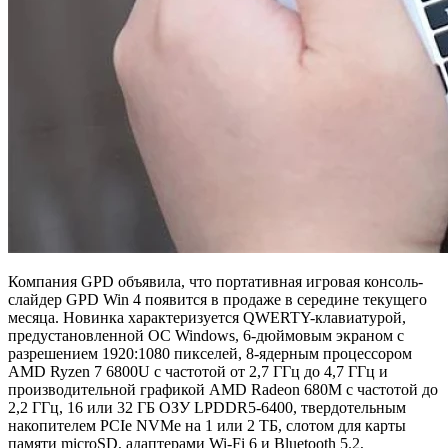
Компания GPD объявила, что портативная игровая консоль-
слайдер GPD Win 4 появится в продаже в середине текущего
месяца. Новинка характеризуется QWERTY-клавиатурой,
предустановленной ОС Windows, 6-дюймовым экраном с
разрешением 1920:1080 пикселей, 8-ядерным процессором
AMD Ryzen 7 6800U с частотой от 2,7 ГГц до 4,7 ГГц и
производительной графикой AMD Radeon 680M с частотой до
2,2 ГГц, 16 или 32 ГБ ОЗУ LPDDR5-6400, твердотельным
накопителем PCIe NVMe на 1 или 2 ТБ, слотом для карты
памяти microSD, адаптерами Wi-Fi 6 и Bluetooth 5.2,