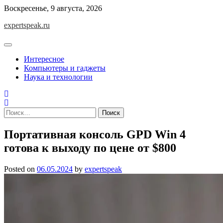
Skip
Воскресенье, 9 августа, 2026
to
expertspeak.ru
content
Интересное
Компьютеры и гаджеты
Наука и технологии
Найти:
Портативная консоль GPD Win 4
готова к выходу по цене от $800
Posted on
06.05.2024
by
expertspeak