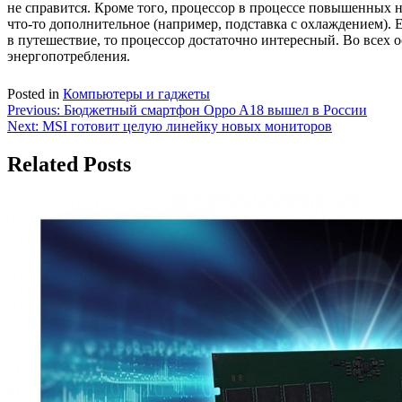
не справится. Кроме того, процессор в процессе повышенных н
что-то дополнительное (например, подставка с охлаждением). 
в путешествие, то процессор достаточно интересный. Во всех 
энергопотребления.
Posted in
Компьютеры и гаджеты
Навигация
Previous:
Бюджетный смартфон Oppo A18 вышел в России
Next:
MSI готовит целую линейку новых мониторов
по
записям
Related Posts