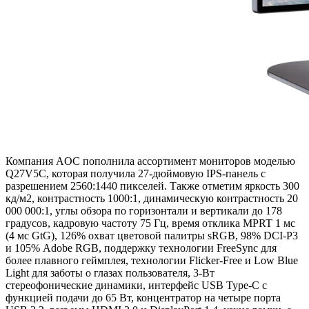
Компания AOC пополнила ассортимент мониторов моделью
Q27V5C, которая получила 27-дюймовую IPS-панель с
разрешением 2560:1440 пикселей. Также отметим яркость 300
кд/м2, контрастность 1000:1, динамическую контрастность 20
000 000:1, углы обзора по горизонтали и вертикали до 178
градусов, кадровую частоту 75 Гц, время отклика MPRT 1 мс
(4 мс GtG), 126% охват цветовой палитры sRGB, 98% DCI-P3
и 105% Adobe RGB, поддержку технологии FreeSync для
более плавного геймплея, технологии Flicker-Free и Low Blue
Light для заботы о глазах пользователя, 3-Вт
стереофонические динамики, интерфейс USB Type-C с
функцией подачи до 65 Вт, концентратор на четыре порта