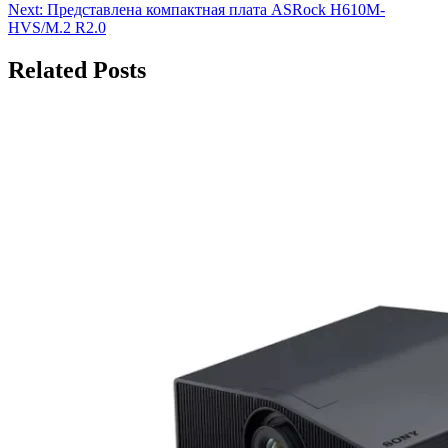
Next:
Представлена компактная плата ASRock H610M-
по
HVS/M.2 R2.0
записям
Related Posts