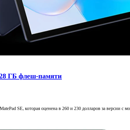
28 ГБ флеш-памяти
tePad SE, которая оценена в 260 и 230 долларов за версии с м