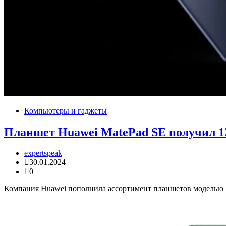
Компьютеры и гаджеты
Планшет Huawei MatePad SE получил 1
expertspeak
30.01.2024
0
Компания Huawei пополнила ассортимент планшетов моделью Ma