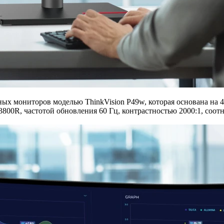
х мониторов моделью ThinkVision P49w, которая основана на 4
800R, частотой обновления 60 Гц, контрастностью 2000:1, соот